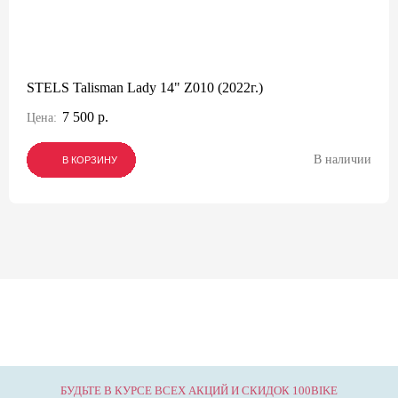
STELS Talisman Lady 14" Z010 (2022г.)
7 500 р.
Цена:
В наличии
В КОРЗИНУ
В КОРЗИНУ
В КОРЗИНУ
БУДЬТЕ В КУРСЕ ВСЕХ АКЦИЙ И СКИДОК 100BIKE