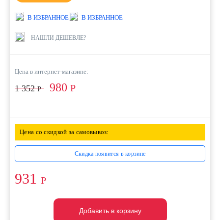
В ИЗБРАННОЕ
В ИЗБРАННОЕ
НАШЛИ ДЕШЕВЛЕ?
Цена в интернет-магазине:
980
Р
1 352
Р
Цена со скидкой за самовывоз:
Скидка появится в корзине
931
Р
Добавить в корзину
Добавить в корзину
Добавить в корзину