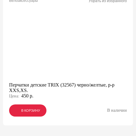
Велоаксессуары
Убрать из избранного
Перчатки детские TRIX (32567) черно/желтые, р-р
XXS,XS.
450 р.
Цена:
В наличии
В КОРЗИНУ
В КОРЗИНУ
В КОРЗИНУ