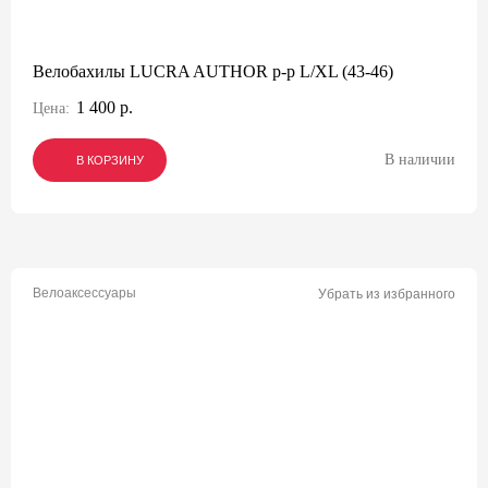
Велобахилы LUCRA AUTHOR р-р L/XL (43-46)
1 400 р.
Цена:
В наличии
В КОРЗИНУ
В КОРЗИНУ
В КОРЗИНУ
Велоаксессуары
Убрать из избранного