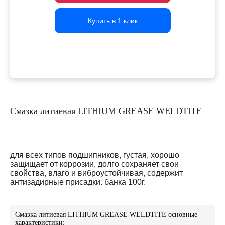
Купить в 1 клик
Купить в 1 клик
Купить в 1 клик
Смазка литиевая LITHIUM GREASE WELDTITE
для всех типов подшипников, густая, хорошо
защищает от коррозии, долго сохраняет свои
свойства, влаго и виброустойчивая, содержит
антизадирные присадки. банка 100г.
Смазка литиевая LITHIUM GREASE WELDTITE основные
характеристики: