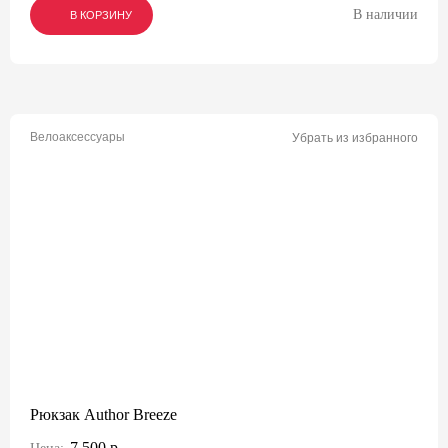
В наличии
В КОРЗИНУ
В КОРЗИНУ
В КОРЗИНУ
Велоаксессуары
Убрать из избранного
Рюкзак Author Breeze
7 500 р.