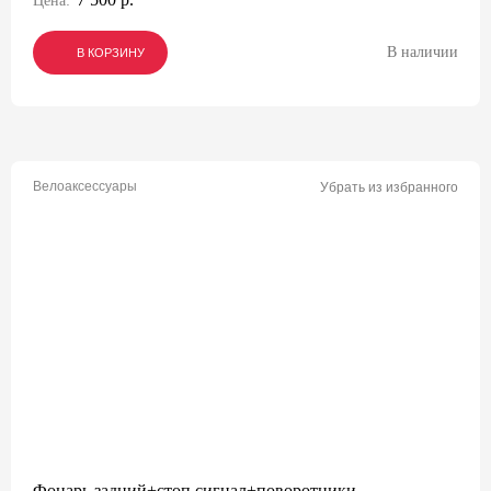
Цена:
В наличии
В КОРЗИНУ
В КОРЗИНУ
В КОРЗИНУ
Велоаксессуары
Убрать из избранного
Фонарь задний+стоп сигнал+поворотники