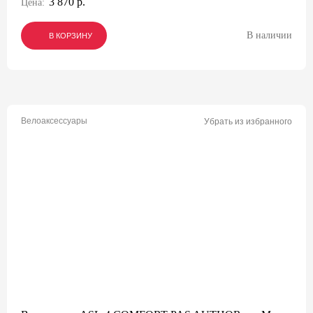
3 870 р.
Цена:
В наличии
В КОРЗИНУ
В КОРЗИНУ
В КОРЗИНУ
Велоаксессуары
Убрать из избранного