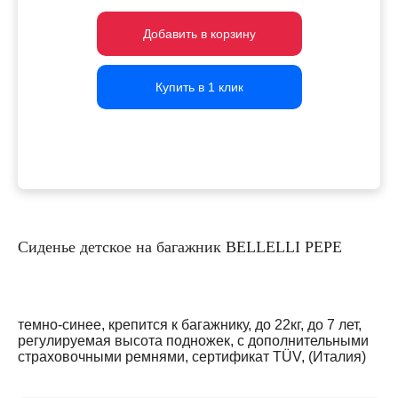
Добавить в корзину
Добавить в корзину
Добавить в корзину
Купить в 1 клик
Купить в 1 клик
Купить в 1 клик
Сиденье детское на багажник BELLELLI PEPE
темно-синее, крепится к багажнику, до 22кг, до 7 лет,
регулируемая высота подножек, с дополнительными
страховочными ремнями, cертификат TÜV, (Италия)