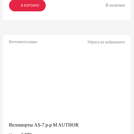
В наличии
В КОРЗИНУ
В КОРЗИНУ
В КОРЗИНУ
Велоаксессуары
Убрать из избранного
Велошорты AS-7 р-р M AUTHOR