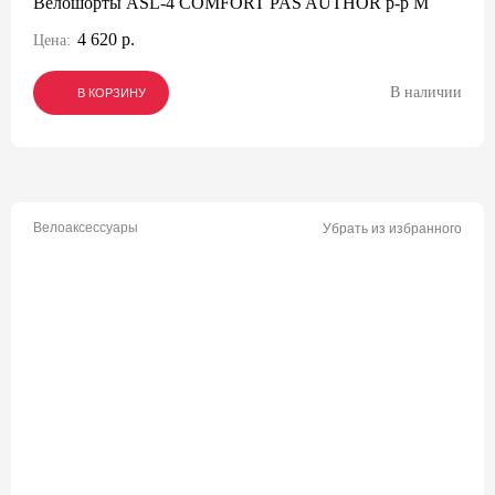
Велошорты ASL-4 COMFORT PAS AUTHOR р-р M
4 620 р.
Цена:
В наличии
В КОРЗИНУ
В КОРЗИНУ
В КОРЗИНУ
Велоаксессуары
Убрать из избранного