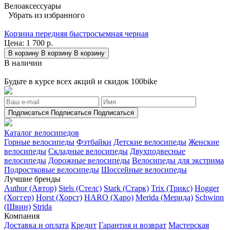
Велоаксессуары
Убрать из избранного
Корзина передняя быстросъемная черная
Цена:
1 700 р.
В корзину
В корзину
В корзину
В наличии
Будьте в курсе всех акций и скидок 100bike
Подписаться
Подписаться
Подписаться
Каталог велосипедов
Горные велосипеды
Фэтбайки
Детские велосипеды
Женские
велосипеды
Складные велосипеды
Двухподвесные
велосипеды
Дорожные велосипеды
Велосипеды для экстрима
Подростковые велосипеды
Шоссейные велосипеды
Лучшие бренды
Author (Автор)
Stels (Стелс)
Stark (Старк)
Trix (Трикс)
Hogger
(Хоггер)
Horst (Хорст)
HARO (Харо)
Merida (Мерида)
Schwinn
(Швин)
Strida
Компания
Доставка и оплата
Кредит
Гарантия и возврат
Мастерская