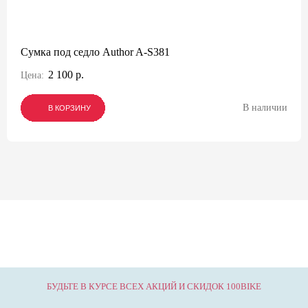
Сумка под седло Author A-S381
2 100 р.
Цена:
В наличии
В КОРЗИНУ
В КОРЗИНУ
В КОРЗИНУ
БУДЬТЕ В КУРСЕ ВСЕХ АКЦИЙ И СКИДОК 100BIKE