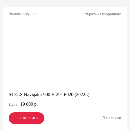
Велоаксессуары
Убрать из избранного
STELS Navigator 900 V 29" F020 (2022г.)
19 800 р.
Цена:
В наличии
В КОРЗИНУ
В КОРЗИНУ
В КОРЗИНУ