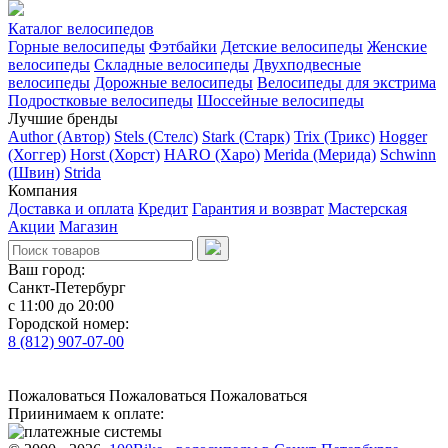
Каталог велосипедов
Горные велосипеды
Фэтбайки
Детские велосипеды
Женские
велосипеды
Складные велосипеды
Двухподвесные
велосипеды
Дорожные велосипеды
Велосипеды для экстрима
Подростковые велосипеды
Шоссейные велосипеды
Лучшие бренды
Author (Автор)
Stels (Стелс)
Stark (Старк)
Trix (Трикс)
Hogger
(Хоггер)
Horst (Хорст)
HARO (Харо)
Merida (Мерида)
Schwinn
(Швин)
Strida
Компания
Доставка и оплата
Кредит
Гарантия и возврат
Мастерская
Акции
Магазин
Ваш город:
Санкт-Петербург
с 11:00 до 20:00
Городской номер:
8 (812) 907-07-00
Пожаловаться
Пожаловаться
Пожаловаться
Приинимаем к оплате: