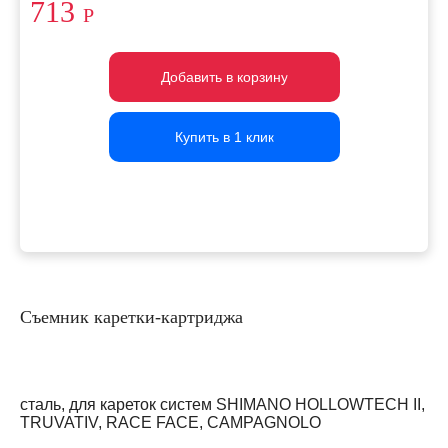
713
Р
Добавить в корзину
Добавить в корзину
Добавить в корзину
Купить в 1 клик
Купить в 1 клик
Купить в 1 клик
Съемник каретки-картриджа
сталь, для кареток систем SHIMANO HOLLOWTECH II,
TRUVATIV, RACE FACE, CAMPAGNOLO