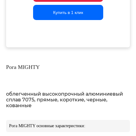
Купить в 1 клик
Купить в 1 клик
Купить в 1 клик
Рога MIGHTY
облегченный высокопрочный алюминиевый
сплав 7075, прямые, короткие, черные,
кованные
Рога MIGHTY основные характеристики: