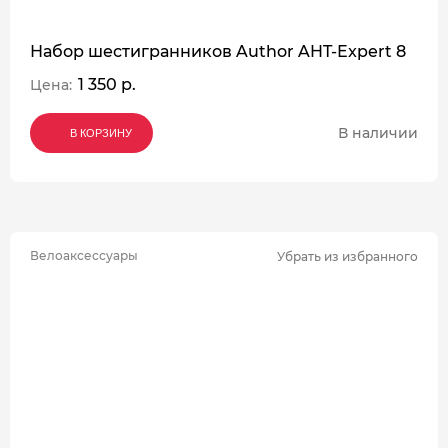
Набор шестигранников Author AHT-Expert 8
1 350 р.
Цена:
В наличии
В КОРЗИНУ
В КОРЗИНУ
В КОРЗИНУ
Велоаксессуары
Убрать из избранного