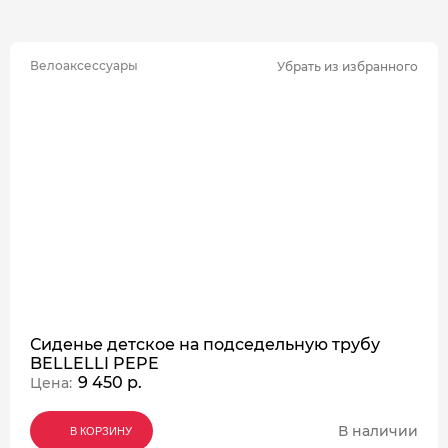
Велоаксессуары
Убрать из избранного
Сиденье детское на подседельную трубу
BELLELLI PEPE
9 450 р.
Цена:
В наличии
В КОРЗИНУ
В КОРЗИНУ
В КОРЗИНУ