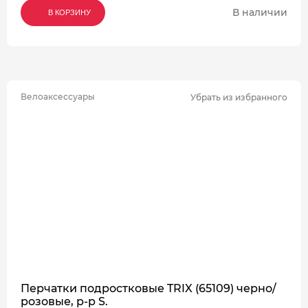
В наличии
В КОРЗИНУ
В КОРЗИНУ
В КОРЗИНУ
Велоаксессуары
Убрать из избранного
Перчатки подростковые TRIX (65109) черно/
розовые, р-р S.