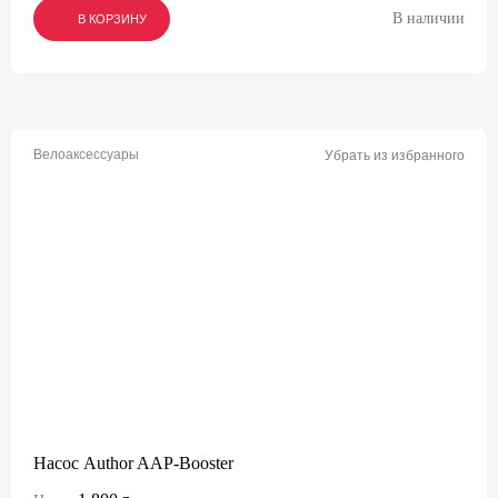
В наличии
В КОРЗИНУ
В КОРЗИНУ
В КОРЗИНУ
Велоаксессуары
Убрать из избранного
Насос Author AAP-Booster