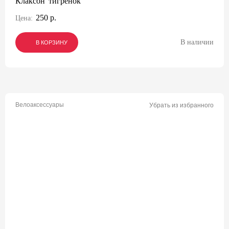
Клаксон 'тигренок'
250 р.
Цена:
В наличии
В КОРЗИНУ
В КОРЗИНУ
В КОРЗИНУ
Велоаксессуары
Убрать из избранного