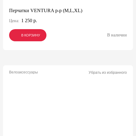
Перчатки VENTURA p-p (M,L,XL)
1 250 р.
Цена:
В наличии
В КОРЗИНУ
В КОРЗИНУ
В КОРЗИНУ
Велоаксессуары
Убрать из избранного