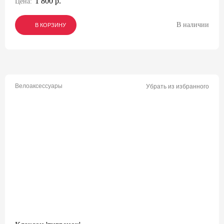
1 800 р.
Цена:
В наличии
В КОРЗИНУ
В КОРЗИНУ
В КОРЗИНУ
Велоаксессуары
Убрать из избранного