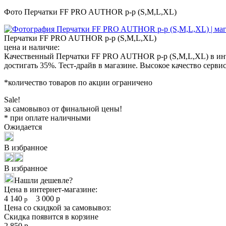
Фото Перчатки FF PRO AUTHOR p-p (S,M,L,XL)
Перчатки FF PRO AUTHOR p-p (S,M,L,XL)
цена и наличие:
Качественный Перчатки FF PRO AUTHOR p-p (S,M,L,XL) в инте
достигать 35%. Тест-драйв в магазине. Высокое качество серви
*количество товаров по акции ограничено
Sale!
за самовывоз от финальной цены!
* при оплате наличными
Ожидается
В избранное
В избранное
Нашли дешевле?
Цена в интернет-магазине:
4 140
3 000
р
р
Цена со скидкой за самовывоз:
Скидка появится в корзине
2 850
р