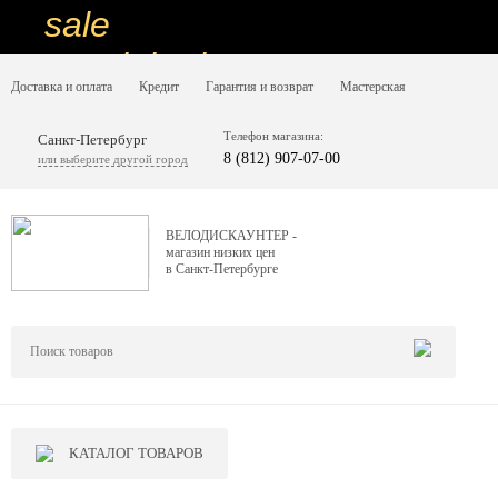
sale
special price
Доставка и оплата
Кредит
Гарантия и возврат
Мастерская
sale
ну очень
Телефон магазина:
Санкт-Петербург
8 (812) 907-07-00
или выберите другой город
низкие цены
вот дешево
ВЕЛОДИСКАУНТЕР -
магазин низких цен
sale
в Санкт-Петербурге
special price
sale
дешевле уже не будет
sale
КАТАЛОГ ТОВАРОВ
надо брать