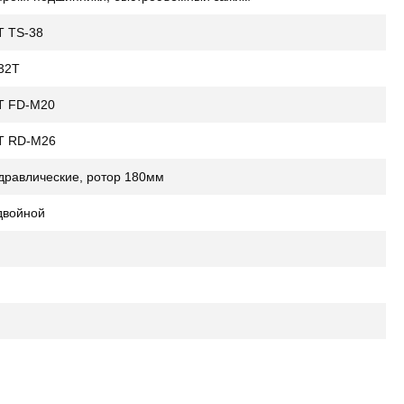
 TS-38
-32Т
T FD-M20
T RD-M26
дравлические, ротор 180мм
двойной