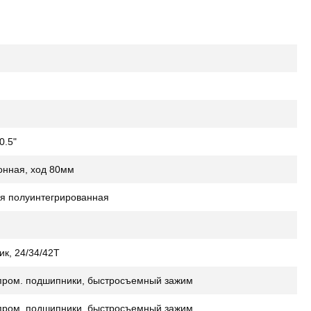
0.5"
онная, ход 80мм
я полуинтегрированная
ик, 24/34/42Т
пром. подшипники, быстросъемный зажим
пром. подшипники, быстросъемный зажим