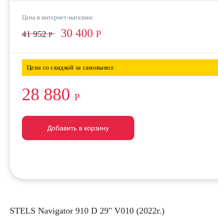
Цена в интернет-магазине:
30 400
Р
41 952
Р
Цена со скидкой за самовывоз:
28 880
Р
Добавить в корзину
Добавить в корзину
Добавить в корзину
STELS Navigator 910 D 29" V010 (2022г.)