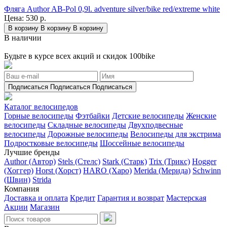
Фляга Author AB-Pol 0,9l. adventure silver/bike red/extreme white
Цена:
530 р.
В корзину
В корзину
В корзину
В наличии
Будьте в курсе всех акций и скидок 100bike
Подписаться
Подписаться
Подписаться
Каталог велосипедов
Горные велосипеды
Фэтбайки
Детские велосипеды
Женские
велосипеды
Складные велосипеды
Двухподвесные
велосипеды
Дорожные велосипеды
Велосипеды для экстрима
Подростковые велосипеды
Шоссейные велосипеды
Лучшие бренды
Author (Автор)
Stels (Стелс)
Stark (Старк)
Trix (Трикс)
Hogger
(Хоггер)
Horst (Хорст)
HARO (Харо)
Merida (Мерида)
Schwinn
(Швин)
Strida
Компания
Доставка и оплата
Кредит
Гарантия и возврат
Мастерская
Акции
Магазин