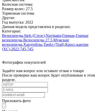
Колесная система:
Размер колес:
27.5
Тормозная система
Другие
Год выпуска:
2022
Данная модель представлена в разделах:
Категории:
Велосипеды
,
Stels (Стелс)
,
Navigator
,
Горные
,
Горные
велосипеды
,
Велосипеды 27.5
,
Мужские
велосипеды
,
Хардтейлы
,
Трейл (Trail)
,
Кросс-кантри
(XC)
,
2022
,
745
,
745
,
Фотографии покупателей
Задайте нам вопрос или оставьте отзыв о товаре
После проверки ваш вопрос будет опубликован в этом
разделе.
Приложить фото