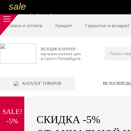
sale
special price
Доставка и оплата
sale
Кредит
Гарантия и возврат
ну очень
низкие цены
ВЕЛОДИСКАУНТЕР -
магазин низких цен
вот дешево
в Санкт-Петербурге
sale
special price
КАТАЛОГ ТОВАРОВ
ВЕЛОСИПЕД
sale
дешевле уже не будет
SALE!
sale
СКИДКА -5%
-5%
надо брать