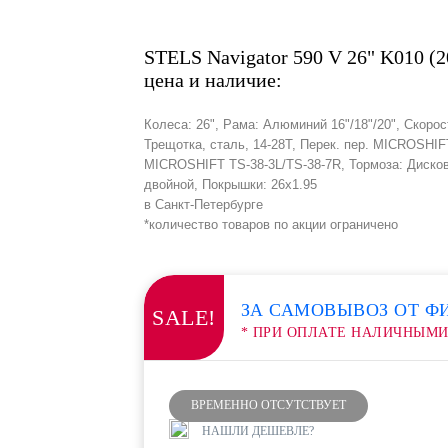
STELS Navigator 590 V 26" K010 (2
цена и наличие:
Колеса: 26", Рама: Алюминий 16"/18"/20", Скорос
Трещотка, сталь, 14-28Т, Перек. пер. MICROSH
MICROSHIFT TS-38-3L/TS-38-7R, Тормоза: Диско
двойной, Покрышки: 26x1.95
в Санкт-Петербурге
*количество товаров по акции ограничено
ЗА САМОВЫВОЗ ОТ Ф
SALE!
* ПРИ ОПЛАТЕ НАЛИЧНЫМ
ВРЕМЕННО ОТСУТСТВУЕТ
НАШЛИ ДЕШЕВЛЕ?