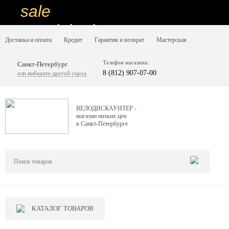
sale
special price
Доставка и оплата
Кредит
Гарантия и возврат
Мастерская
sale
ну очень
Телефон магазина:
Санкт-Петербург
8 (812) 907-07-00
или выберите другой город
низкие цены
вот дешево
ВЕЛОДИСКАУНТЕР -
магазин низких цен
sale
в Санкт-Петербурге
special price
sale
дешевле уже не будет
sale
КАТАЛОГ ТОВАРОВ
надо брать