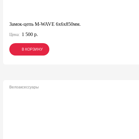
Замок-цепь M-WAVE 6x6x850мм.
1 500 р.
Цена:
В КОРЗИНУ
В КОРЗИНУ
В КОРЗИНУ
Велоаксессуары