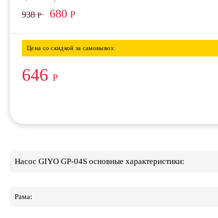
680
Р
938
Р
Цена со скидкой за самовывоз:
646
Р
Насос GIYO GP-04S основные характеристики:
Рама: