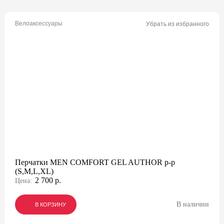
Велоаксессуары
Убрать из избранного
Перчатки MEN COMFORT GEL AUTHOR p-p
(S,M,L,XL)
2 700 р.
Цена:
В наличии
В КОРЗИНУ
В КОРЗИНУ
В КОРЗИНУ