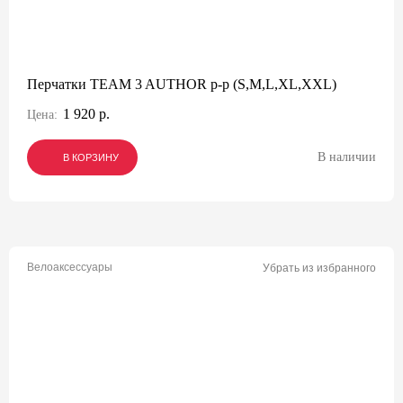
Перчатки TEAM 3 AUTHOR p-p (S,M,L,XL,XXL)
1 920 р.
Цена:
В наличии
В КОРЗИНУ
В КОРЗИНУ
В КОРЗИНУ
Велоаксессуары
Убрать из избранного