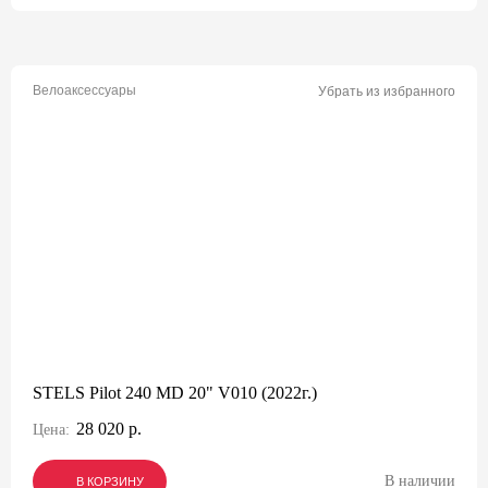
Велоаксессуары
Убрать из избранного
STELS Pilot 240 MD 20" V010 (2022г.)
28 020 р.
Цена:
В наличии
В КОРЗИНУ
В КОРЗИНУ
В КОРЗИНУ