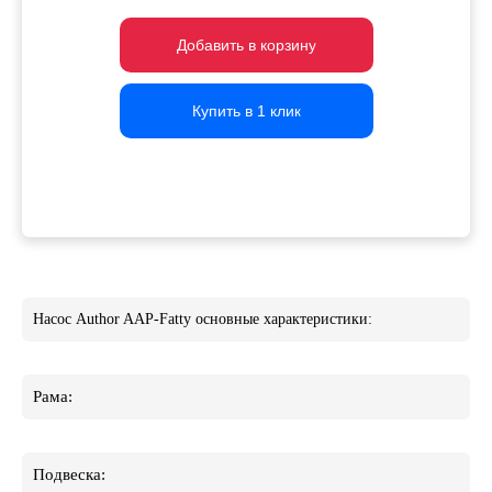
Добавить в корзину
Добавить в корзину
Добавить в корзину
Купить в 1 клик
Купить в 1 клик
Купить в 1 клик
Насос Author AAP-Fatty основные характеристики:
Рама:
Подвеска: