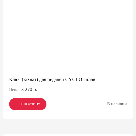
Ключ (захват) для педалей CYCLO сплав
3 270 р.
Цена:
В наличии
В КОРЗИНУ
В КОРЗИНУ
В КОРЗИНУ