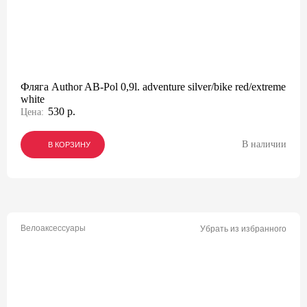
Фляга Author AB-Pol 0,9l. adventure silver/bike red/extreme
white
530 р.
Цена:
В наличии
В КОРЗИНУ
В КОРЗИНУ
В КОРЗИНУ
Велоаксессуары
Убрать из избранного