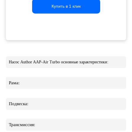
Купить в 1 клик
Купить в 1 клик
Купить в 1 клик
Насос Author AAP-Air Turbo основные характеристики:
Рама:
Подвеска:
Трансмиссия: