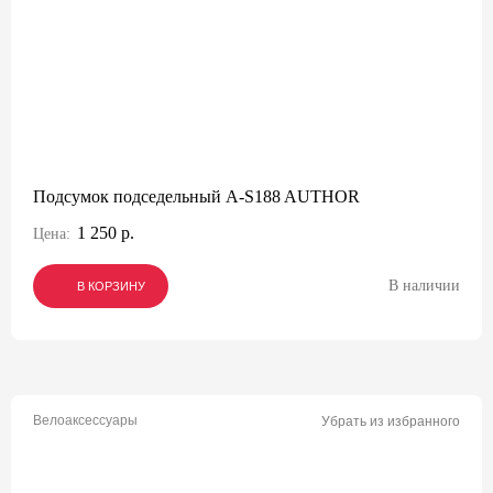
Подсумок подседельный A-S188 AUTHOR
1 250 р.
Цена:
В наличии
В КОРЗИНУ
В КОРЗИНУ
В КОРЗИНУ
Велоаксессуары
Убрать из избранного