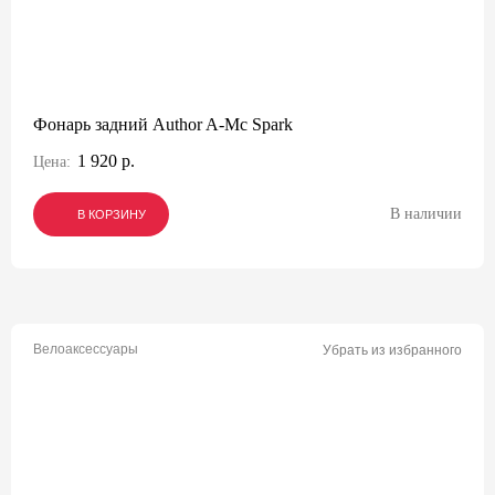
Фонарь задний Author A-Mc Spark
1 920 р.
Цена:
В наличии
В КОРЗИНУ
В КОРЗИНУ
В КОРЗИНУ
Велоаксессуары
Убрать из избранного