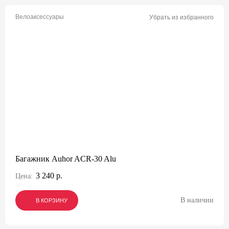
Велоаксессуары
Убрать из избранного
Багажник Auhor ACR-30 Alu
3 240 р.
Цена:
В наличии
В КОРЗИНУ
В КОРЗИНУ
В КОРЗИНУ