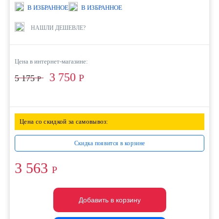
В ИЗБРАННОЕ
В ИЗБРАННОЕ
НАШЛИ ДЕШЕВЛЕ?
Цена в интернет-магазине:
3 750
Р
5 175
Р
Цена со скидкой за самовывоз:
Скидка появится в корзине
3 563
Р
Добавить в корзину
Добавить в корзину
Добавить в корзину