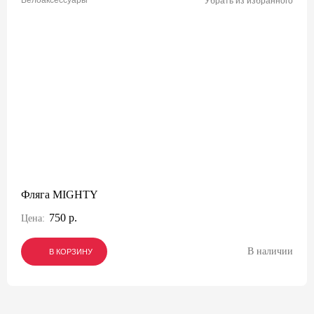
Велоаксессуары
Убрать из избранного
Фляга MIGHTY
750 р.
Цена:
В наличии
В КОРЗИНУ
В КОРЗИНУ
В КОРЗИНУ