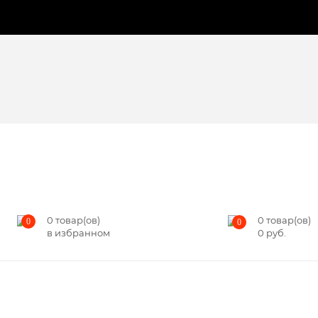
0
товар(ов)
0
товар(ов)
0
0
в избранном
0
руб.