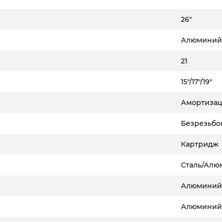
26"
Алюмини
21
15"/17"/19"
Амортизац
Безрезьбо
Картридж
Сталь/Алюм
Алюминий,
Алюминий,