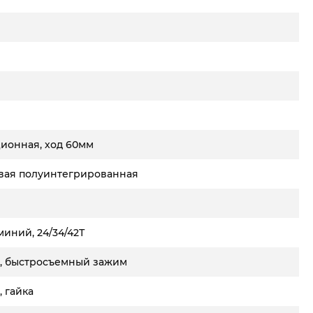
й
ионная, ход 60мм
вая полуинтегрированная
иний, 24/34/42Т
 быстросъемный зажим
 гайка