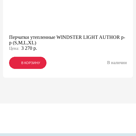
Перчатки утепленные WINDSTER LIGHT AUTHOR p-
p (S,M,L,XL)
3 270 р.
Цена:
В наличии
В КОРЗИНУ
В КОРЗИНУ
В КОРЗИНУ