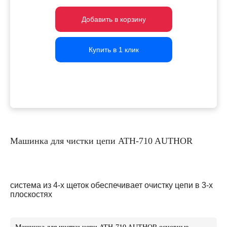
Добавить в корзину
Добавить в корзину
Добавить в корзину
Купить в 1 клик
Купить в 1 клик
Купить в 1 клик
Машинка для чистки цепи ATH-710 AUTHOR
система из 4-х щеток обеспечивает очистку цепи в 3-х
плоскостях