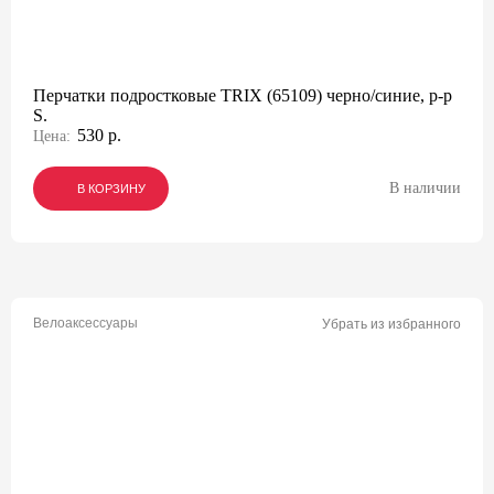
Перчатки подростковые TRIX (65109) черно/синие, р-р
S.
530 р.
Цена:
В наличии
В КОРЗИНУ
В КОРЗИНУ
В КОРЗИНУ
Велоаксессуары
Убрать из избранного