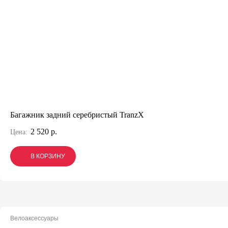
Багажник задний серебристый TranzX
2 520 р.
Цена:
В КОРЗИНУ
В КОРЗИНУ
В КОРЗИНУ
Велоаксессуары