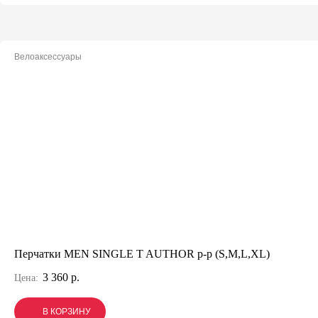
Велоаксессуары
Перчатки MEN SINGLE T AUTHOR p-p (S,M,L,XL)
3 360 р.
Цена:
В КОРЗИНУ
В КОРЗИНУ
В КОРЗИНУ