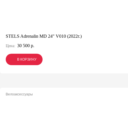
STELS Adrenalin MD 24" V010 (2022г.)
30 500 р.
Цена:
В КОРЗИНУ
В КОРЗИНУ
В КОРЗИНУ
Велоаксессуары