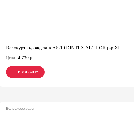
Велокуртка/дождевик AS-10 DINTEX AUTHOR р-р XL
4 730 р.
Цена:
В КОРЗИНУ
В КОРЗИНУ
В КОРЗИНУ
Велоаксессуары