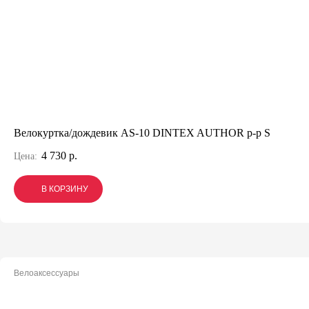
Велокуртка/дождевик AS-10 DINTEX AUTHOR р-р S
4 730 р.
Цена:
В КОРЗИНУ
В КОРЗИНУ
В КОРЗИНУ
Велоаксессуары