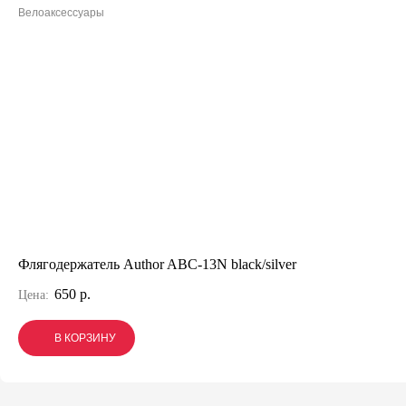
Велоаксессуары
Флягодержатель Author ABC-13N black/silver
650 р.
Цена:
В КОРЗИНУ
В КОРЗИНУ
В КОРЗИНУ