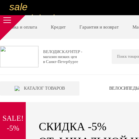
sale
special price
sale
Доставка и оплата
Кредит
Гарантия и возврат
Ма
ну очень
низкие цены
ВЕЛОДИСКАУНТЕР -
магазин низких цен
вот дешево
в Санкт-Петербурге
sale
special price
КАТАЛОГ ТОВАРОВ
ВЕЛОСИПЕД
sale
дешевле уже не будет
SALE!
sale
СКИДКА -5%
-5%
надо брать