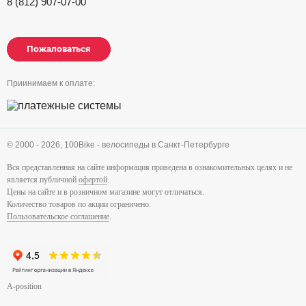
8 (812) 907-07-00
Пожаловаться
Пожаловаться
Пожаловаться
Приинимаем к оплате:
© 2000 - 2026,
100Bike - велосипеды в Санкт-Петербурге
Вся представленная на сайте информация приведена в ознакомительных целях и не
является публичной
офертой
.
Цены на сайте и в розничном магазине могут отличаться.
Количество товаров по акции ограничено.
Пользовательское соглашение
.
A-position