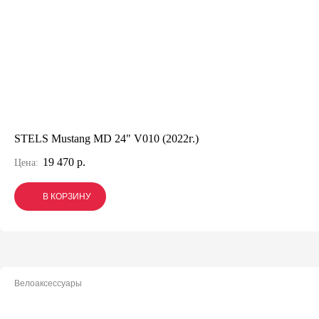
STELS Mustang MD 24" V010 (2022г.)
19 470 р.
Цена:
В КОРЗИНУ
В КОРЗИНУ
В КОРЗИНУ
Велоаксессуары