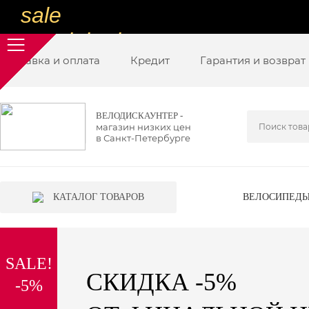
sale
special price
Доставка и оплата
sale
Кредит
Гарантия и возврат
ну очень
низкие цены
ВЕЛОДИСКАУНТЕР -
магазин низких цен
вот дешево
в Санкт-Петербурге
sale
special price
КАТАЛОГ ТОВАРОВ
ВЕЛОСИПЕД
sale
дешевле уже не будет
SALE!
sale
СКИДКА -5%
-5%
надо брать