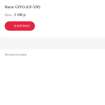
Насос GIYO (GF-55P)
2 100 р.
Цена:
В КОРЗИНУ
В КОРЗИНУ
В КОРЗИНУ
Велоаксессуары