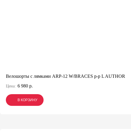
Велошорты с лямками ARP-12 W/BRACES р-р L AUTHOR
6 980 р.
Цена:
В КОРЗИНУ
В КОРЗИНУ
В КОРЗИНУ