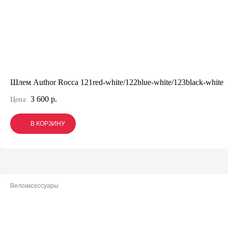
Шлем Author Rocca 121red-white/122blue-white/123black-white
3 600 р.
Цена:
В КОРЗИНУ
В КОРЗИНУ
В КОРЗИНУ
Велоаксессуары