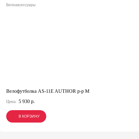
Велоаксессуары
Велофутболка AS-11E AUTHOR р-р M
5 930 р.
Цена:
В КОРЗИНУ
В КОРЗИНУ
В КОРЗИНУ