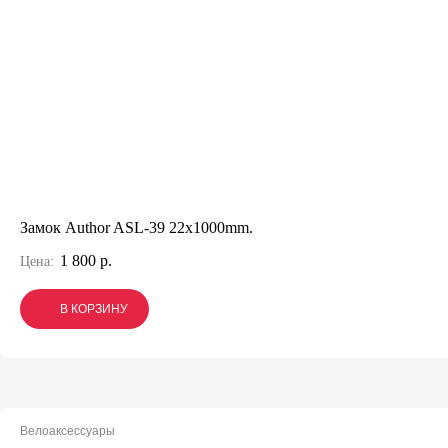
Замок Author ASL-39 22x1000mm.
1 800 р.
Цена:
В КОРЗИНУ
В КОРЗИНУ
В КОРЗИНУ
Велоаксессуары