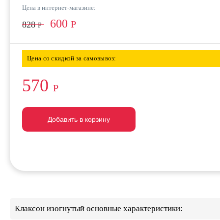
Цена в интернет-магазине:
600
Р
828
Р
Цена со скидкой за самовывоз:
570
Р
Добавить в корзину
Добавить в корзину
Добавить в корзину
Клаксон изогнутый основные характеристики: