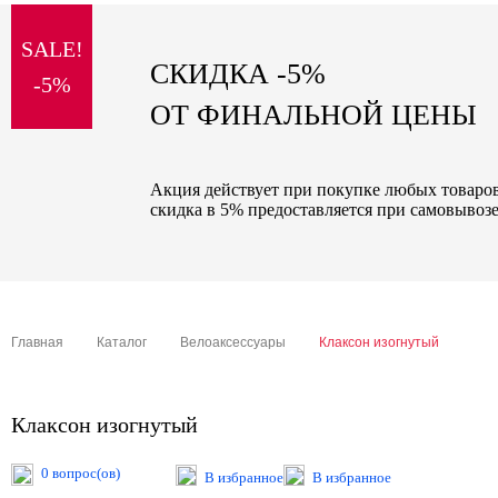
sale
SALE!
special price
СКИДКА -5%
-5%
ОТ ФИНАЛЬНОЙ ЦЕНЫ
Акция действует при покупке любых товаров 
скидка в 5% предоставляется при самовывозе
Главная
Каталог
Велоаксессуары
Клаксон изогнутый
Клаксон изогнутый
0 вопрос(ов)
В избранное
В избранное