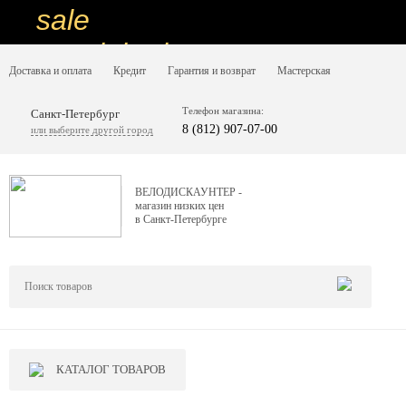
sale
special price
Доставка и оплата
Кредит
Гарантия и возврат
Мастерская
sale
ну очень
Телефон магазина:
Санкт-Петербург
8 (812) 907-07-00
или выберите другой город
низкие цены
вот дешево
ВЕЛОДИСКАУНТЕР -
магазин низких цен
sale
в Санкт-Петербурге
special price
sale
дешевле уже не будет
sale
КАТАЛОГ ТОВАРОВ
надо брать