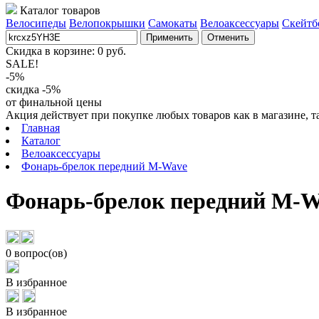
Каталог товаров
Велосипеды
Велопокрышки
Самокаты
Велоаксессуары
Скейтб
Применить
Отменить
Скидка в корзине:
0
руб.
SALE!
-5%
скидка -5%
от финальной цены
Акция действует при покупке любых товаров как в магазине, т
Главная
Каталог
Велоаксессуары
Фонарь-брелок передний M-Wave
Фонарь-брелок передний M-W
0 вопрос(ов)
В избранное
В избранное