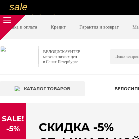
sale
special price
sale
Доставка и оплата
Кредит
Гарантия и возврат
Ма
ну очень
низкие цены
ВЕЛОДИСКАУНТЕР -
магазин низких цен
вот дешево
в Санкт-Петербурге
sale
special price
КАТАЛОГ ТОВАРОВ
ВЕЛОСИП
sale
дешевле уже не будет
SALE!
sale
СКИДКА -5%
-5%
надо брать