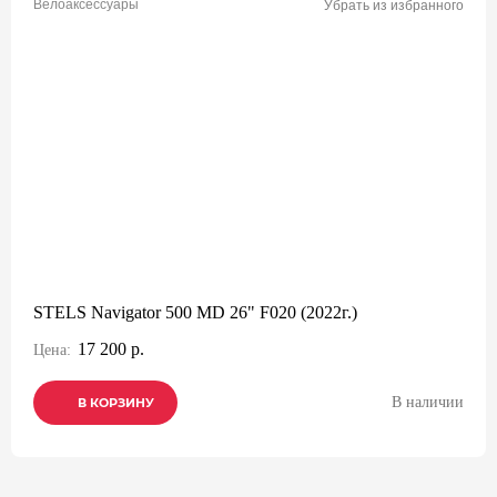
Велоаксессуары
Убрать из избранного
STELS Navigator 500 MD 26" F020 (2022г.)
17 200 р.
Цена:
В наличии
В КОРЗИНУ
В КОРЗИНУ
В КОРЗИНУ