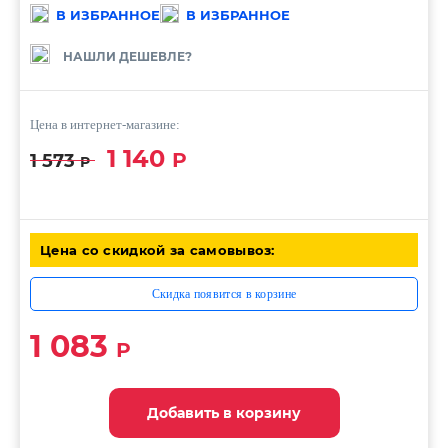
В ИЗБРАННОЕ
В ИЗБРАННОЕ
НАШЛИ ДЕШЕВЛЕ?
Цена в интернет-магазине:
1 140
Р
1 573
Р
Цена со скидкой за самовывоз:
Скидка появится в корзине
1 083
Р
Добавить в корзину
Добавить в корзину
Добавить в корзину