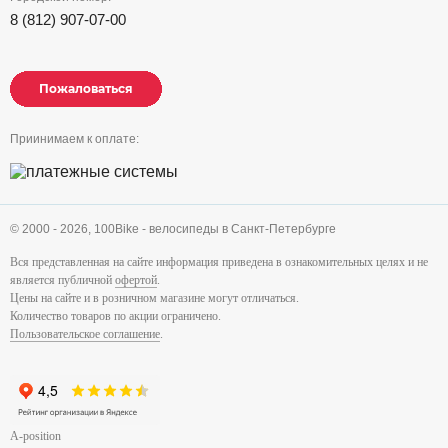
8 (812) 907-07-00
Пожаловаться
Пожаловаться
Пожаловаться
Приинимаем к оплате:
© 2000 - 2026,
100Bike - велосипеды в Санкт-Петербурге
Вся представленная на сайте информация приведена в ознакомительных целях и не
является публичной
офертой
.
Цены на сайте и в розничном магазине могут отличаться.
Количество товаров по акции ограничено.
Пользовательское соглашение
.
A-position