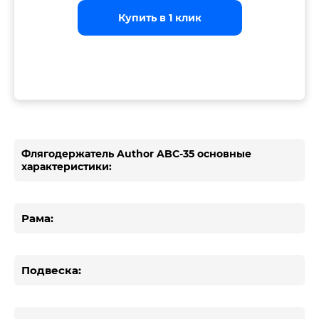
Купить в 1 клик
Купить в 1 клик
Купить в 1 клик
Флягодержатель Author ABC-35 основные
характеристики:
Рама:
Подвеска: