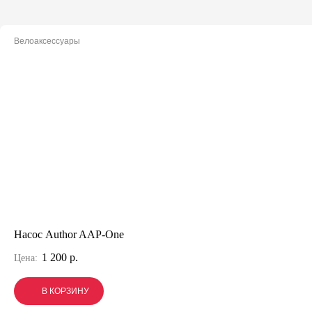
Велоаксессуары
Насос Author AAP-One
1 200 р.
Цена:
В КОРЗИНУ
В КОРЗИНУ
В КОРЗИНУ