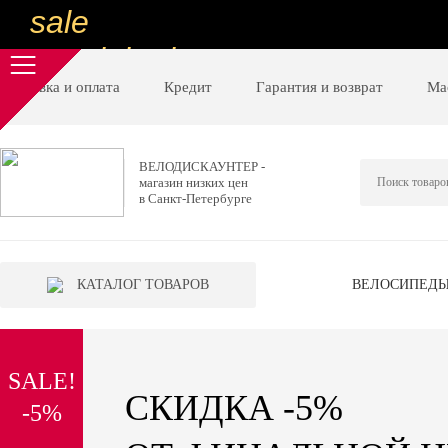
sale
special price
sale
Доставка и оплата
Кредит
Гарантия и возврат
Ма
ну очень
низкие цены
ВЕЛОДИСКАУНТЕР -
магазин низких цен
вот дешево
в Санкт-Петербурге
sale
special price
КАТАЛОГ ТОВАРОВ
ВЕЛОСИПЕД
sale
дешевле уже не будет
SALE!
sale
СКИДКА -5%
-5%
надо брать