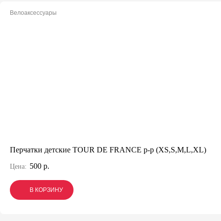
Велоаксессуары
Перчатки детские TOUR DE FRANCE р-р (XS,S,M,L,XL)
500 р.
Цена:
В КОРЗИНУ
В КОРЗИНУ
В КОРЗИНУ