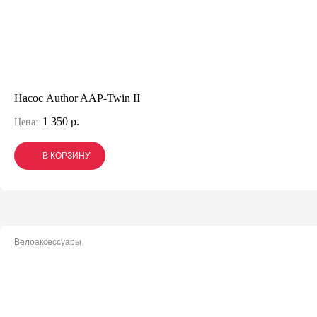
Насос Author AAP-Twin II
1 350 р.
Цена:
В КОРЗИНУ
В КОРЗИНУ
В КОРЗИНУ
Велоаксессуары