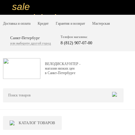
sale
special price
Доставка и оплата
Кредит
Гарантия и возврат
Мастерская
sale
ну очень
Телефон магазина:
Санкт-Петербург
8 (812) 907-07-00
или выберите другой город
низкие цены
вот дешево
ВЕЛОДИСКАУНТЕР -
магазин низких цен
sale
в Санкт-Петербурге
special price
sale
дешевле уже не будет
sale
КАТАЛОГ ТОВАРОВ
надо брать