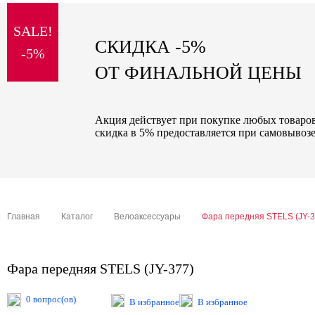
sale
SALE!
special price
СКИДКА -5%
-5%
ОТ ФИНАЛЬНОЙ ЦЕНЫ
Акция действует при покупке любых товаров 
скидка в 5% предоставляется при самовывозе
Главная
Каталог
Велоаксессуары
Фара передняя STELS (JY-3
Фара передняя STELS (JY-377)
0 вопрос(ов)
В избранное
В избранное