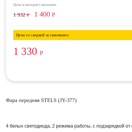
Цена в интернет-магазине:
1 400
Р
1 932
Р
Цена со скидкой за самовывоз:
1 330
Р
Фара передняя STELS (JY-377)
4 белых светодиода, 2 режима работы, с подзарядкой о