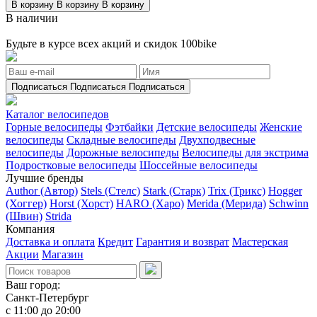
В корзину
В корзину
В корзину
В наличии
Будьте в курсе всех акций и скидок 100bike
Подписаться
Подписаться
Подписаться
Каталог велосипедов
Горные велосипеды
Фэтбайки
Детские велосипеды
Женские
велосипеды
Складные велосипеды
Двухподвесные
велосипеды
Дорожные велосипеды
Велосипеды для экстрима
Подростковые велосипеды
Шоссейные велосипеды
Лучшие бренды
Author (Автор)
Stels (Стелс)
Stark (Старк)
Trix (Трикс)
Hogger
(Хоггер)
Horst (Хорст)
HARO (Харо)
Merida (Мерида)
Schwinn
(Швин)
Strida
Компания
Доставка и оплата
Кредит
Гарантия и возврат
Мастерская
Акции
Магазин
Ваш город:
Санкт-Петербург
с 11:00 до 20:00