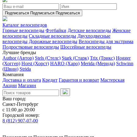
Подписаться
Подписаться
Подписаться
Каталог велосипедов
Горные велосипеды
Фэтбайки
Детские велосипеды
Женские
велосипеды
Складные велосипеды
Двухподвесные
велосипеды
Дорожные велосипеды
Велосипеды для экстрима
Подростковые велосипеды
Шоссейные велосипеды
Лучшие бренды
Author (Автор)
Stels (Стелс)
Stark (Старк)
Trix (Трикс)
Hogger
(Хоггер)
Horst (Хорст)
HARO (Харо)
Merida (Мерида)
Schwinn
(Швин)
Strida
Компания
Доставка и оплата
Кредит
Гарантия и возврат
Мастерская
Акции
Магазин
Ваш город:
Санкт-Петербург
с 11:00 до 20:00
Городской номер:
8 (812) 907-07-00