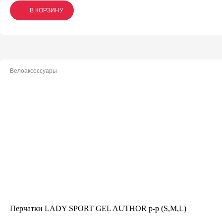
В КОРЗИНУ
В КОРЗИНУ
В КОРЗИНУ
Велоаксессуары
Перчатки LADY SPORT GEL AUTHOR p-p (S,M,L)