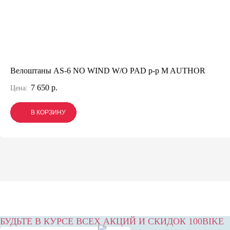
Велоштаны AS-6 NO WIND W/O PAD р-р M AUTHOR
7 650 р.
Цена:
В КОРЗИНУ
В КОРЗИНУ
В КОРЗИНУ
БУДЬТЕ В КУРСЕ ВСЕХ АКЦИЙ И СКИДОК 100BIKE