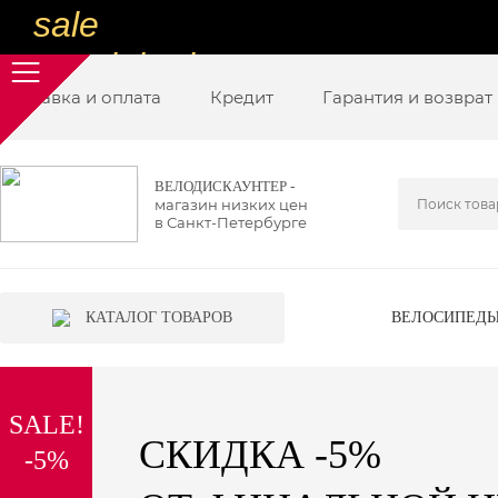
sale
special price
Доставка и оплата
sale
Кредит
Гарантия и возврат
ну очень
низкие цены
ВЕЛОДИСКАУНТЕР -
магазин низких цен
вот дешево
в Санкт-Петербурге
sale
special price
КАТАЛОГ ТОВАРОВ
ВЕЛОСИПЕД
sale
дешевле уже не будет
SALE!
sale
СКИДКА -5%
-5%
надо брать