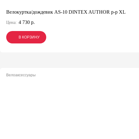
Велокуртка/дождевик AS-10 DINTEX AUTHOR р-р XL
4 730 р.
Цена:
В КОРЗИНУ
В КОРЗИНУ
В КОРЗИНУ
Велоаксессуары