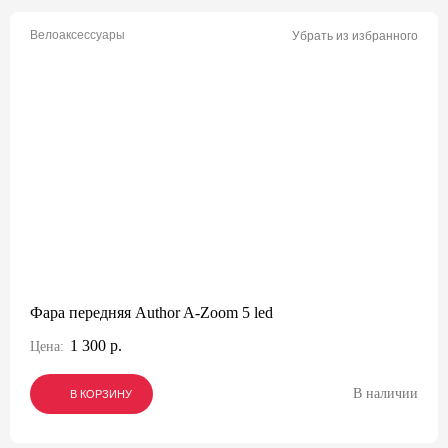
Велоаксессуары
Убрать из избранного
Фара передняя Author A-Zoom 5 led
1 300 р.
Цена:
В наличии
В КОРЗИНУ
В КОРЗИНУ
В КОРЗИНУ