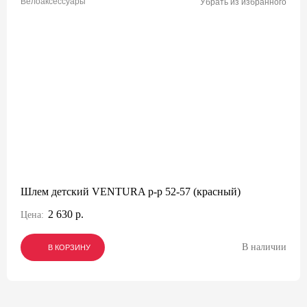
Велоаксессуары
Убрать из избранного
Шлем детский VENTURA р-р 52-57 (красный)
2 630 р.
Цена:
В наличии
В КОРЗИНУ
В КОРЗИНУ
В КОРЗИНУ