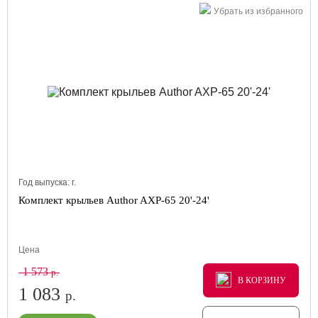
Убрать из избранного
Год выпуска:
г.
Комплект крыльев Author AXP-65 20'-24'
Цена
1 573
р.
В КОРЗИНУ
В КОРЗИНУ
В КОРЗИНУ
1 083
р.