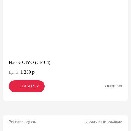
Насос GIYO (GF-04)
1 280 р.
Цена:
В наличии
В КОРЗИНУ
В КОРЗИНУ
В КОРЗИНУ
Велоаксессуары
Убрать из избранного