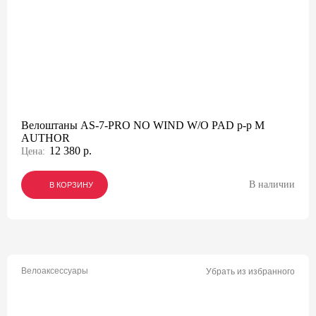
Велоштаны AS-7-PRO NO WIND W/O PAD р-р M
AUTHOR
12 380 р.
Цена:
В наличии
В КОРЗИНУ
В КОРЗИНУ
В КОРЗИНУ
Велоаксессуары
Убрать из избранного