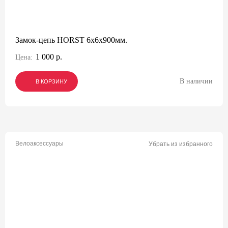
Замок-цепь HORST 6х6x900мм.
1 000 р.
Цена:
В наличии
В КОРЗИНУ
В КОРЗИНУ
В КОРЗИНУ
Велоаксессуары
Убрать из избранного