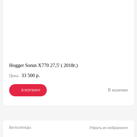
Hogger Sorun X770 27,5' ( 2018г.)
33 500 р.
Цена:
В наличии
В КОРЗИНУ
В КОРЗИНУ
В КОРЗИНУ
Велосипеды
Убрать из избранного