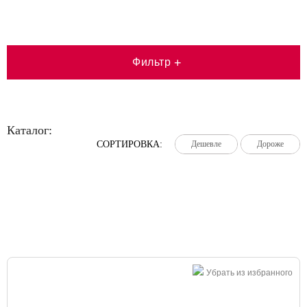
Фильтр
+
Каталог:
СОРТИРОВКА:
Дешевле
Дешевле
Дешевле
Дороже
Дороже
Дороже
Большая распродажа!
Убрать из избранного