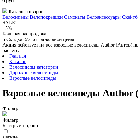
0
руб.
Каталог товаров
Велосипеды
Велопокрышки
Самокаты
Велоаксессуары
Скейтб
SALE!
- 5%
Большая распродажа!
и Скидка -5% от финальной цены
Акция действует на все взрослые велосипеды Author (Автор) п
расчете.
Главная
Каталог
Велосипеды категории
Дорожные велосипеды
Взрослые велосипеды
Взрослые велосипеды Author 
Фильтр
+
Фильтр
Быстрый подбор:
Легкие