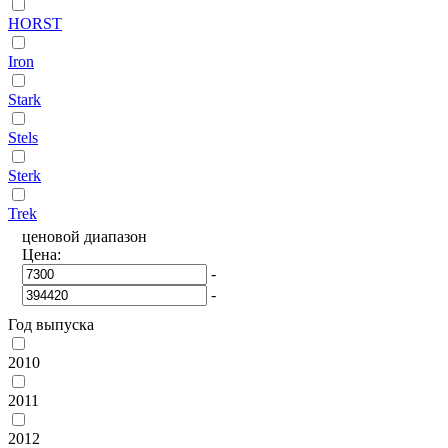
HORST
Iron
Stark
Stels
Sterk
Trek
ценовой диапазон
Цена:
-
-
Год выпуска
2010
2011
2012