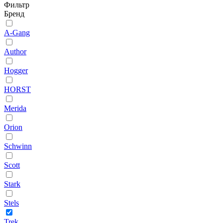
Фильтр
Бренд
A-Gang
Author
Hogger
HORST
Merida
Orion
Schwinn
Scott
Stark
Stels
Trek