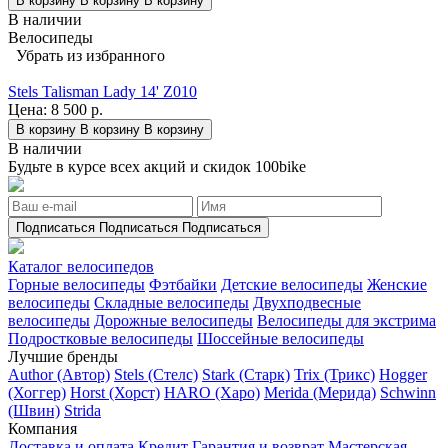
В корзину
В корзину
В корзину
В наличии
Велосипеды
Убрать из избранного
Stels Talisman Lady 14' Z010
Цена:
8 500 р.
В корзину
В корзину
В корзину
В наличии
Будьте в курсе всех акций и скидок 100bike
Подписаться
Подписаться
Подписаться
Каталог велосипедов
Горные велосипеды
Фэтбайки
Детские велосипеды
Женские
велосипеды
Складные велосипеды
Двухподвесные
велосипеды
Дорожные велосипеды
Велосипеды для экстрима
Подростковые велосипеды
Шоссейные велосипеды
Лучшие бренды
Author (Автор)
Stels (Стелс)
Stark (Старк)
Trix (Трикс)
Hogger
(Хоггер)
Horst (Хорст)
HARO (Харо)
Merida (Мерида)
Schwinn
(Швин)
Strida
Компания
Доставка и оплата
Кредит
Гарантия и возврат
Мастерская