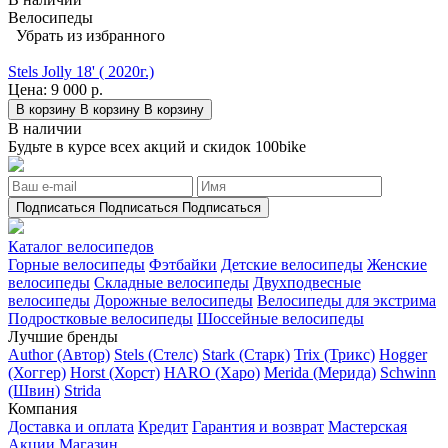
Велосипеды
Убрать из избранного
Stels Jolly 18' ( 2020г.)
Цена:
9 000 р.
В корзину
В корзину
В корзину
В наличии
Будьте в курсе всех акций и скидок 100bike
Подписаться
Подписаться
Подписаться
Каталог велосипедов
Горные велосипеды
Фэтбайки
Детские велосипеды
Женские
велосипеды
Складные велосипеды
Двухподвесные
велосипеды
Дорожные велосипеды
Велосипеды для экстрима
Подростковые велосипеды
Шоссейные велосипеды
Лучшие бренды
Author (Автор)
Stels (Стелс)
Stark (Старк)
Trix (Трикс)
Hogger
(Хоггер)
Horst (Хорст)
HARO (Харо)
Merida (Мерида)
Schwinn
(Швин)
Strida
Компания
Доставка и оплата
Кредит
Гарантия и возврат
Мастерская
Акции
Магазин