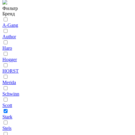
Фильтр
Бренд
A-Gang
Author
Haro
Hogger
HORST
Merida
Schwinn
Scott
Stark
Stels