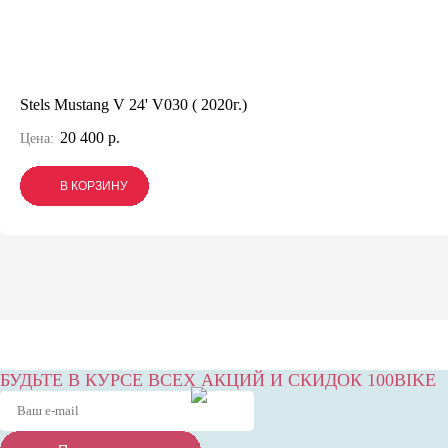
Stels Mustang V 24' V030 ( 2020г.)
20 400 р.
Цена:
В КОРЗИНУ
В КОРЗИНУ
В КОРЗИНУ
БУДЬТЕ В КУРСЕ ВСЕХ АКЦИЙ И СКИДОК 100BIKE