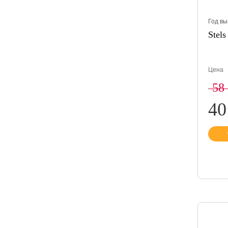
Год вы
Stels
Цена
58
40