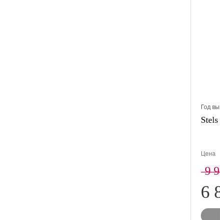
Год вы
Stels
Цена
9 
6 