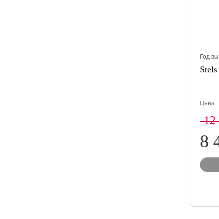
Год вы
Stels
Цена
12
8 