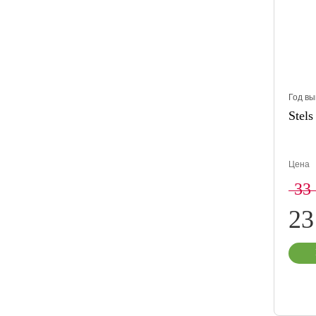
Год вы
Stels
Цена
33
23