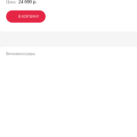
24 690 р.
Цена:
В КОРЗИНУ
В КОРЗИНУ
В КОРЗИНУ
Велоаксессуары