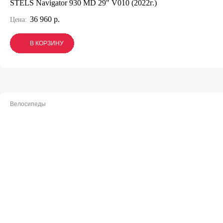
STELS Navigator 930 MD 29" V010 (2022г.)
36 960 р.
Цена:
В КОРЗИНУ
В КОРЗИНУ
В КОРЗИНУ
Велосипеды