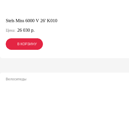
Stels Miss 6000 V 26' K010
26 030 р.
Цена:
В КОРЗИНУ
В КОРЗИНУ
В КОРЗИНУ
Велосипеды