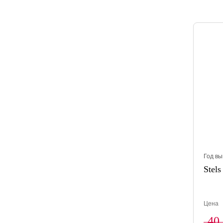
Год вы
Stels
Цена
40