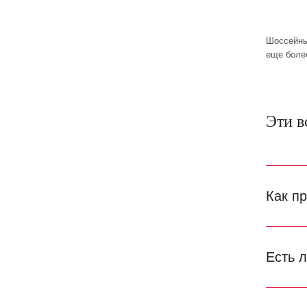
Шоссейны
еще боле
Эти в
Как п
Есть 