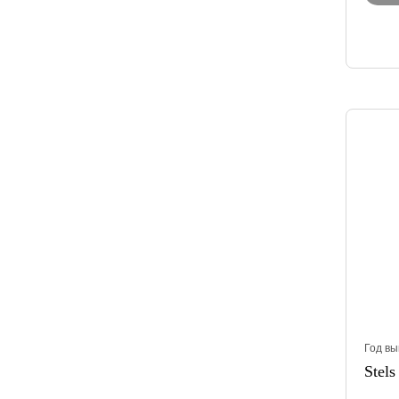
Год вы
Stels