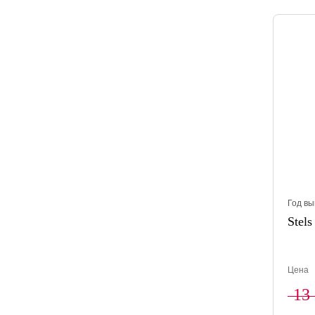
Год вы
Stels
Цена
13