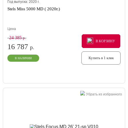
Год выпуска:
2020
г.
Stels Miss 5000 MD ( 2020г.)
Цена
24 385
р.
В КОРЗИНУ
В КОРЗИНУ
В КОРЗИНУ
16 787
р.
Купить в 1 клик
В НАЛИЧИИ
Убрать из избранного