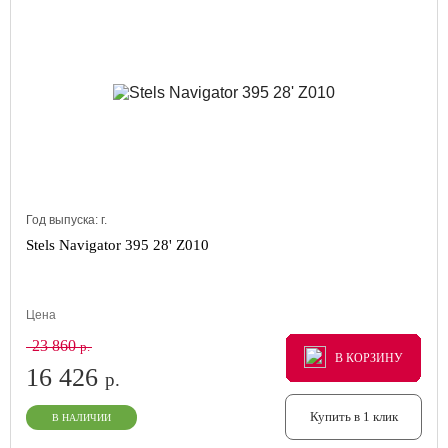
Год выпуска:
г.
Stels Navigator 395 28' Z010
Цена
23 860
р.
В КОРЗИНУ
В КОРЗИНУ
В КОРЗИНУ
16 426
р.
Купить в 1 клик
В НАЛИЧИИ