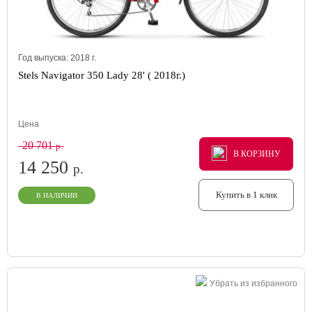
Год выпуска:
2018
г.
Stels Navigator 350 Lady 28' ( 2018г.)
Цена
20 701
р.
В КОРЗИНУ
В КОРЗИНУ
В КОРЗИНУ
14 250
р.
Купить в 1 клик
В НАЛИЧИИ
Убрать из избранного