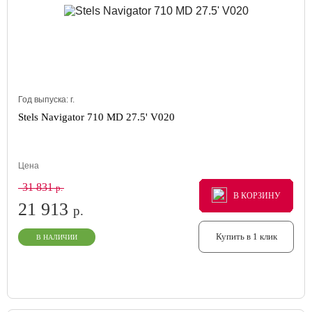
Год выпуска:
г.
Stels Navigator 710 MD 27.5' V020
Цена
31 831
р.
В КОРЗИНУ
В КОРЗИНУ
В КОРЗИНУ
21 913
р.
Купить в 1 клик
В НАЛИЧИИ