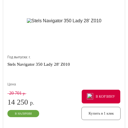
Год выпуска:
г.
Stels Navigator 350 Lady 28' Z010
Цена
20 701
р.
В КОРЗИНУ
В КОРЗИНУ
В КОРЗИНУ
14 250
р.
Купить в 1 клик
В НАЛИЧИИ