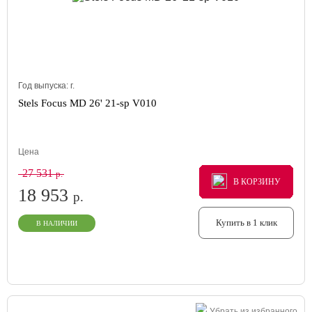
Год выпуска:
г.
Stels Focus MD 26' 21-sp V010
Цена
27 531
р.
В КОРЗИНУ
В КОРЗИНУ
В КОРЗИНУ
18 953
р.
Купить в 1 клик
В НАЛИЧИИ
Убрать из избранного