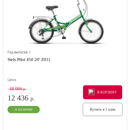
Год выпуска:
г.
Stels Pilot 450 20' Z011
Цена
18 066
р.
В КОРЗИНУ
В КОРЗИНУ
В КОРЗИНУ
12 436
р.
Купить в 1 клик
В НАЛИЧИИ