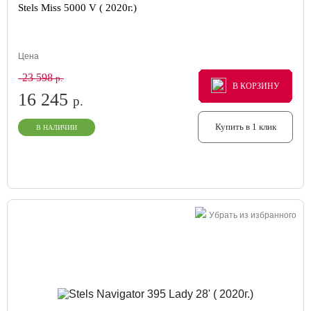
Stels Miss 5000 V ( 2020г.)
Цена
23 598
р.
В КОРЗИНУ
В КОРЗИНУ
В КОРЗИНУ
16 245
р.
Купить в 1 клик
В НАЛИЧИИ
Убрать из избранного