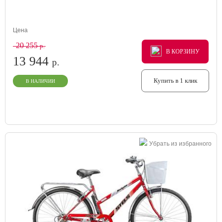
Цена
20 255
р.
В КОРЗИНУ
В КОРЗИНУ
В КОРЗИНУ
13 944
р.
Купить в 1 клик
В НАЛИЧИИ
Убрать из избранного