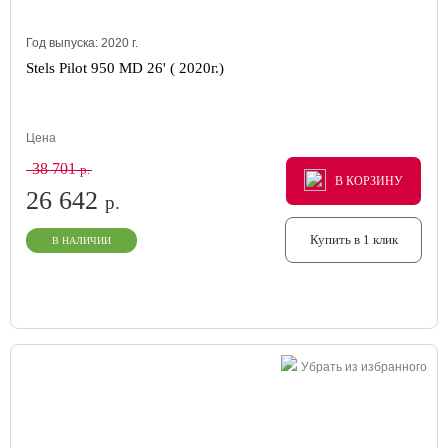
Год выпуска:
2020
г.
Stels Pilot 950 MD 26' ( 2020г.)
Цена
38 701
р.
В КОРЗИНУ
В КОРЗИНУ
В КОРЗИНУ
26 642
р.
Купить в 1 клик
В НАЛИЧИИ
Убрать из избранного