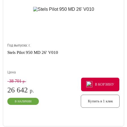
Год выпуска:
г.
Stels Pilot 950 MD 26' V010
Цена
38 701
р.
В КОРЗИНУ
В КОРЗИНУ
В КОРЗИНУ
26 642
р.
Купить в 1 клик
В НАЛИЧИИ