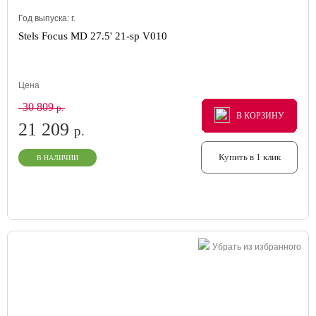
Год выпуска:
г.
Stels Focus MD 27.5' 21-sp V010
Цена
30 809
р.
В КОРЗИНУ
В КОРЗИНУ
В КОРЗИНУ
21 209
р.
Купить в 1 клик
В НАЛИЧИИ
Убрать из избранного