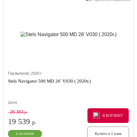
Год выпуска:
2020
г.
Stels Navigator 500 MD 26' V030 ( 2020г.)
Цена
28 383
р.
В КОРЗИНУ
В КОРЗИНУ
В КОРЗИНУ
19 539
р.
Купить в 1 клик
В НАЛИЧИИ