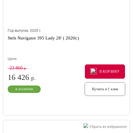
Год выпуска:
2020
г.
Stels Navigator 395 Lady 28' ( 2020г.)
Цена
23 860
р.
В КОРЗИНУ
В КОРЗИНУ
В КОРЗИНУ
16 426
р.
Купить в 1 клик
В НАЛИЧИИ
Убрать из избранного