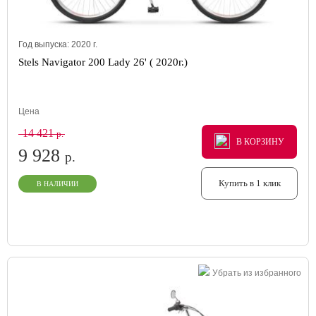
Год выпуска:
2020
г.
Stels Navigator 200 Lady 26' ( 2020г.)
Цена
14 421
р.
В КОРЗИНУ
В КОРЗИНУ
В КОРЗИНУ
9 928
р.
Купить в 1 клик
В НАЛИЧИИ
Убрать из избранного