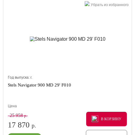
Убрать из избранного
Год выпуска:
г.
Stels Navigator 900 MD 29' F010
Цена
25 958
р.
В КОРЗИНУ
В КОРЗИНУ
В КОРЗИНУ
17 870
р.