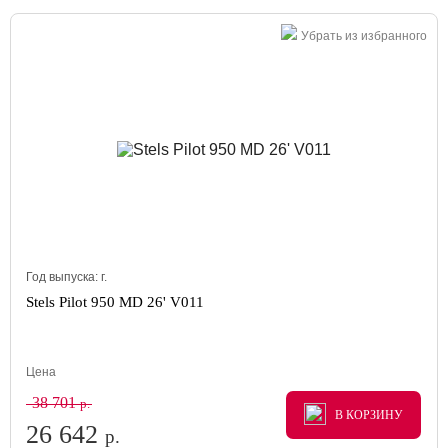
Убрать из избранного
Год выпуска:
г.
Stels Pilot 950 MD 26' V011
Цена
38 701
р.
В КОРЗИНУ
В КОРЗИНУ
В КОРЗИНУ
26 642
р.