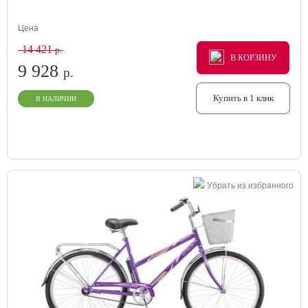
Цена
14 421
р.
В КОРЗИНУ
В КОРЗИНУ
В КОРЗИНУ
9 928
р.
Купить в 1 клик
В НАЛИЧИИ
Убрать из избранного