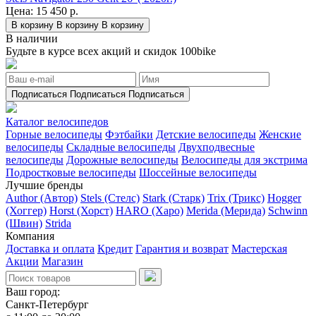
Цена:
15 450 р.
В корзину
В корзину
В корзину
В наличии
Будьте в курсе всех акций и скидок 100bike
Подписаться
Подписаться
Подписаться
Каталог велосипедов
Горные велосипеды
Фэтбайки
Детские велосипеды
Женские
велосипеды
Складные велосипеды
Двухподвесные
велосипеды
Дорожные велосипеды
Велосипеды для экстрима
Подростковые велосипеды
Шоссейные велосипеды
Лучшие бренды
Author (Автор)
Stels (Стелс)
Stark (Старк)
Trix (Трикс)
Hogger
(Хоггер)
Horst (Хорст)
HARO (Харо)
Merida (Мерида)
Schwinn
(Швин)
Strida
Компания
Доставка и оплата
Кредит
Гарантия и возврат
Мастерская
Акции
Магазин
Ваш город:
Санкт-Петербург