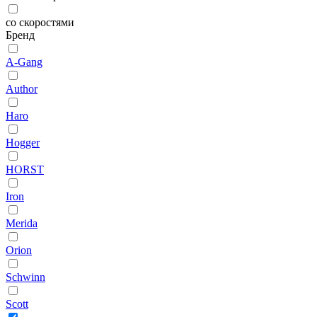
со скоростями
Бренд
A-Gang
Author
Haro
Hogger
HORST
Iron
Merida
Orion
Schwinn
Scott