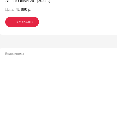
Author Outset 26" (2022г.)
41 890 р.
Цена:
В КОРЗИНУ
В КОРЗИНУ
В КОРЗИНУ
Велосипеды