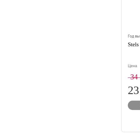
Год вы
Stels
Цена
34
23