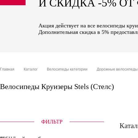
И СКИДКА -5% О
sale
special price
Акция действует на все велосипеды круиз
Дополнительная скидка в 5% предоставля
Главная
Каталог
Велосипеды категории
Дорожные велосипеды
Велосипеды Круизеры Stels (Стелс)
ФИЛЬТР
Катал