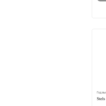
Год вы
Stels