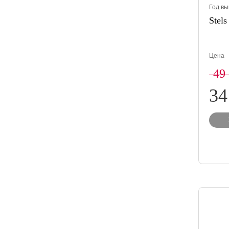
Год вы
Stels
Цена
49
34