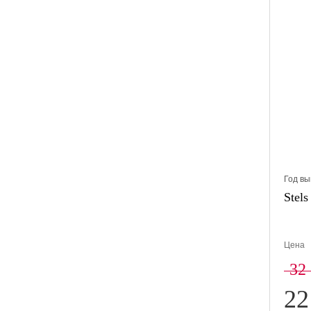
Год вы
Stel
Цена
32
22