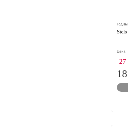
Год вы
Stels
Цена
27
18