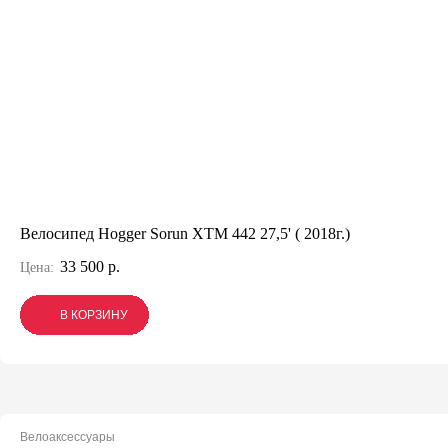
Велосипед Hogger Sorun XTM 442 27,5' ( 2018г.)
33 500 р.
Цена:
В КОРЗИНУ
В КОРЗИНУ
В КОРЗИНУ
Велоаксессуары