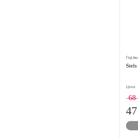
Год вы
Stels
Цена
68
47