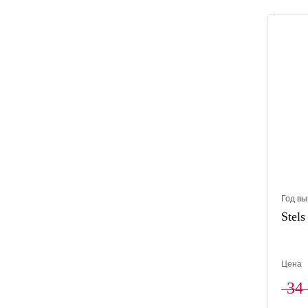
Год вы
Stels
Цена
34