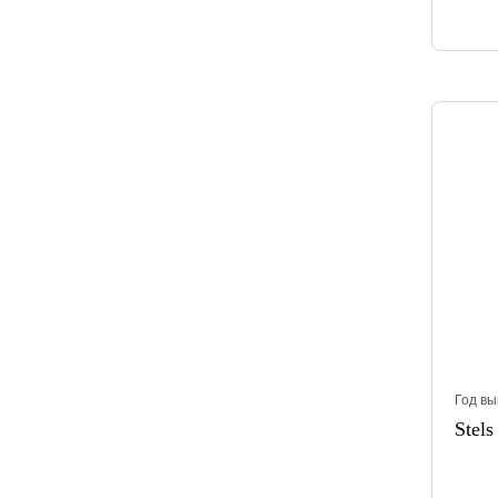
Год вы
Stels