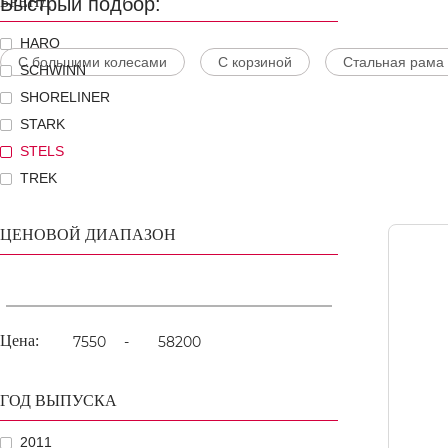
Быстрый подбор:
БРЕНД
HARO
С большими колесами
С корзиной
Стальная рама
SCHWINN
SHORELINER
STARK
STELS
TREK
ЦЕНОВОЙ ДИАПАЗОН
Цена:
-
ГОД ВЫПУСКА
2011