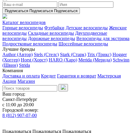
Подписаться
Подписаться
Подписаться
Каталог велосипедов
Горные велосипеды
Фэтбайки
Детские велосипеды
Женские
велосипеды
Складные велосипеды
Двухподвесные
велосипеды
Дорожные велосипеды
Велосипеды для экстрима
Подростковые велосипеды
Шоссейные велосипеды
Лучшие бренды
Author (Автор)
Stels (Стелс)
Stark (Старк)
Trix (Трикс)
Hogger
(Хоггер)
Horst (Хорст)
HARO (Харо)
Merida (Мерида)
Schwinn
(Швин)
Strida
Компания
Доставка и оплата
Кредит
Гарантия и возврат
Мастерская
Акции
Магазин
Ваш город:
Санкт-Петербург
с 11:00 до 20:00
Городской номер:
8 (812) 907-07-00
Пожаловаться
Пожаловаться
Пожаловаться