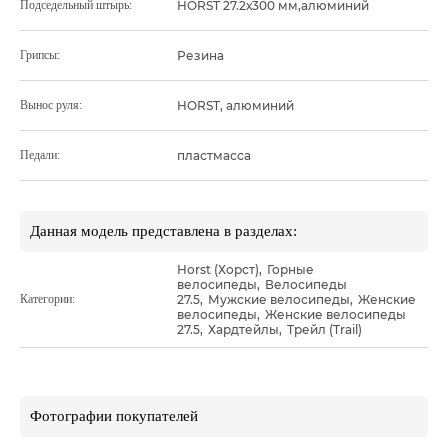
Подседельный штырь:
HORST 27.2х300 мм,алюминий
Грипсы:
Резина
Вынос руля:
HORST, алюминий
Педали:
пластмасса
Данная модель представлена в разделах:
Horst (Хорст)
,
Горные
велосипеды
,
Велосипеды
Категории:
27.5
,
Мужские велосипеды
,
Женские
велосипеды
,
Женские велосипеды
27.5
,
Хардтейлы
,
Трейл (Trail)
Фотографии покупателей