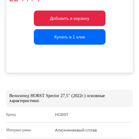
Добавить в корзину
Добавить в корзину
Добавить в корзину
Купить в 1 клик
Купить в 1 клик
Купить в 1 клик
Велосипед HORST Spector 27,5" (2022г.) основные
характеристики:
Бренд:
HORST
Материал рамы:
Алюминиевый сплав