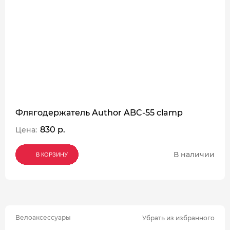
Флягодержатель Author ABC-55 clamp
830 р.
Цена:
В наличии
В КОРЗИНУ
В КОРЗИНУ
В КОРЗИНУ
Велоаксессуары
Убрать из избранного