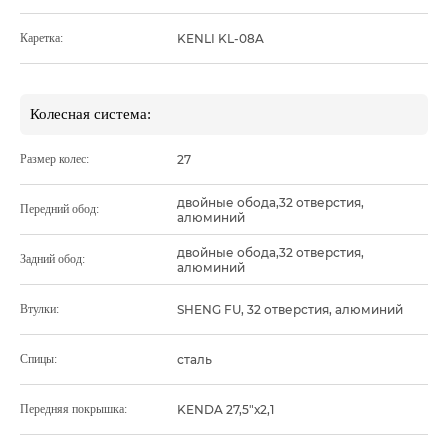
Каретка:
KENLI KL-08A
Колесная система:
Размер колес:
27
двойные обода,32 отверстия,
Передний обод:
алюминий
двойные обода,32 отверстия,
Задний обод:
алюминий
Втулки:
SHENG FU, 32 отверстия, алюминий
Спицы:
сталь
Передняя покрышка:
KENDA 27,5"х2,1