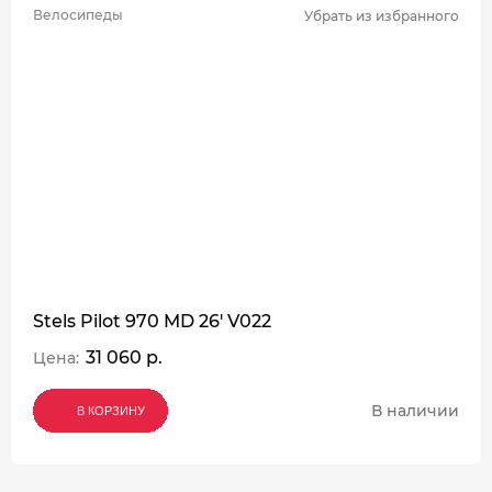
Велосипеды
Убрать из избранного
Stels Pilot 970 MD 26' V022
31 060 р.
Цена:
В наличии
В КОРЗИНУ
В КОРЗИНУ
В КОРЗИНУ