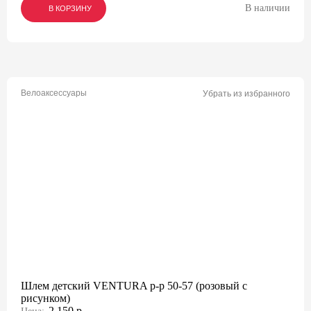
В наличии
В КОРЗИНУ
В КОРЗИНУ
В КОРЗИНУ
Велоаксессуары
Убрать из избранного
Шлем детский VENTURA р-р 50-57 (розовый с
рисунком)
2 150 р.