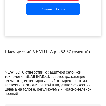
Купить в 1 клик
Купить в 1 клик
Купить в 1 клик
Шлем детский VENTURA р-р 52-57 (зеленый)
NEW, 3D, 6 отверстий, с защитной сеточкой,
технология SEMI-INMOLD, светоотражающие
элементы, интегрированный козырек, система
застежки RING для легкой и надежной фиксации
шлема на голове, регулируемый, красно-зелено-
черный