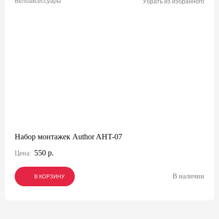
Велоаксессуары
Убрать из избранного
Набор монтажек Author AHT-07
550 р.
Цена:
В наличии
В КОРЗИНУ
В КОРЗИНУ
В КОРЗИНУ