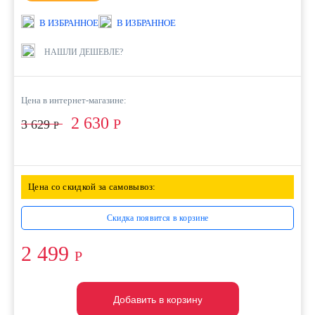
В ИЗБРАННОЕ
В ИЗБРАННОЕ
НАШЛИ ДЕШЕВЛЕ?
Цена в интернет-магазине:
2 630
Р
3 629
Р
Цена со скидкой за самовывоз:
Скидка появится в корзине
2 499
Р
Добавить в корзину
Добавить в корзину
Добавить в корзину